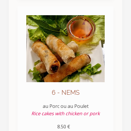
6 - NEMS
au Porc ou au Poulet
Rice cakes with chicken or pork
8.50 €